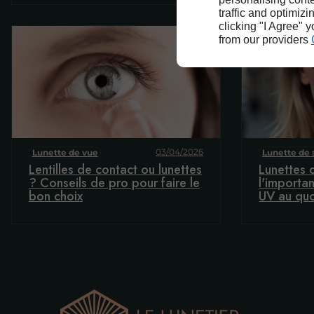
traffic and optimizi
clicking "I Agree" 
from our providers
03/04/2026
Lunette de vue
Lunette de 
Lentilles de contact ou lunettes
Lunettes d
? Conseils de pro pour faire le
l'importa
bon choix
UV au quo