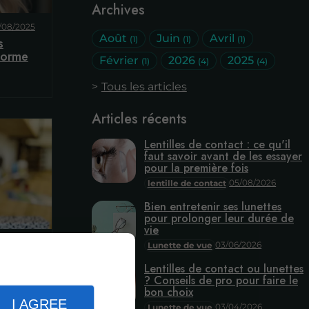
Archives
/08/2025
Août
Juin
Avril
(1)
(1)
(1)
s
 forme
Février
2026
2025
(1)
(4)
(4)
Tous les articles
Articles récents
Lentilles de contact : ce qu'il
faut savoir avant de les essayer
pour la première fois
05/08/2026
lentille de contact
Bien entretenir ses lunettes
pour prolonger leur durée de
vie
/04/2025
03/06/2026
Lunette de vue
ur
Lentilles de contact ou lunettes
rer,
? Conseils de pro pour faire le
bon choix
I AGREE
03/04/2026
Lunette de vue