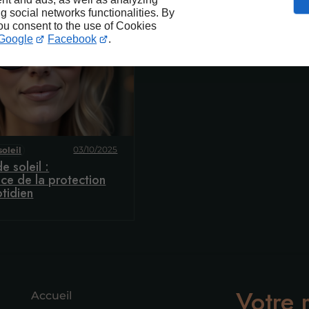
ng social networks functionalities. By
you consent to the use of Cookies
Google
Facebook
.
03/10/2025
soleil
e soleil :
nce de la protection
tidien
Votre 
Accueil