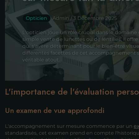
Opticien
Admin / 3 Décembre 2025
L'opticien joue un rôle crucial dans le domaine 
simple vente de lunettes ou de lentilles, il o
qui s'avère déterminant pour le bien-être visuel
différentes facettes de cet accompagnement s
véritable atout.
L'importance de l'évaluation pers
Un examen de vue approfondi
L'accompagnement sur mesure commence par un
e
standardisés, cet examen prend en compte l'historique