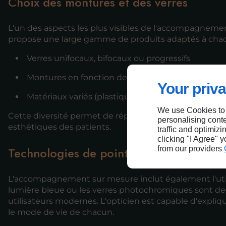
Choix des montures et des verres
L'un des aspects les plus visibles de l'accompagnemen
propose une large gamme de produits adaptés à chaqu
Verres unifocaux, bifocaux ou progressifs
Montures en fonction de la morphologie du visa
Your priva
Matériaux variés (plastique, métal, titane)
We use Cookies to
Cette diversité permet de répondre non seulement a
personalising conte
esthétiques des patients.
traffic and optimizi
clicking "I Agree" 
Technologies de pointe
from our providers
L'accompagnement sur mesure inclut également l'utili
lumière bleue ou les verres photochromiques sont de
utilisateurs modernes. L'opticien est capable d'expliqu
le mode de vie de chacun.