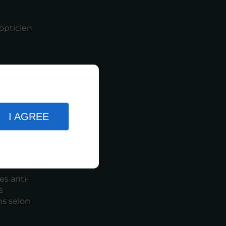
opticien
es
I AGREE
es anti-
s
ns selon