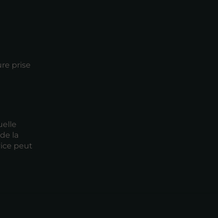
ure prise
uelle
de la
vice peut