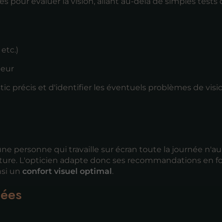
és pour évaluer la vision, allant au-delà de simples tests
etc.)
deur
c précis et d'identifier les éventuels problèmes de visi
s
 personne qui travaille sur écran toute la journée n'aur
ture. L'opticien adapte donc ses recommandations en f
nsi un
confort visuel optimal
.
iées