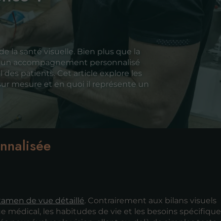
de la santé visuelle. Bien plus que la
ffre un accompagnement personnalisé
 des patients. Cet article explore les
ur mesure et en quoi il représente un
onnalisée
xamen de vue détaillé
. Contrairement aux bilans visuels
 médical, les habitudes de vie et les besoins spécifiqu