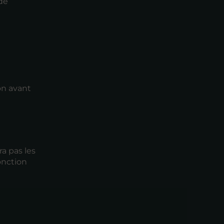
 de
on avant
a pas les
onction