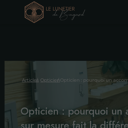
Articles
Opticien
Opticien : pourquoi u
sur mesure fait la diffé