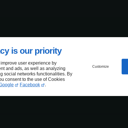
cy is our priority
 improve user experience by
Customize
nt and ads, as well as analyzing
ng social networks functionalities. By
you consent to the use of Cookies
Google
Facebook
.