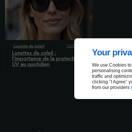
03/10/2025
Lunette de soleil
Your priva
Lunettes de soleil :
l'importance de la protection
UV au quotidien
We use Cookies to
personalising conte
traffic and optimizi
clicking "I Agree" 
from our providers