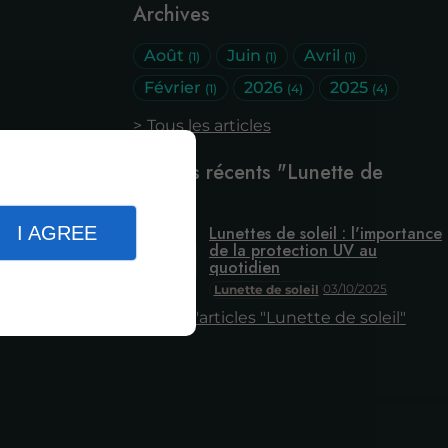
Archives
Août
Juin
Avril
(1)
(1)
(1)
Février
2026
2025
(1)
(4)
(4)
Tous les articles
Articles récents "Lunette de
soleil"
I AGREE
Lunettes de soleil : l'importance
de la protection UV au
quotidien
03/10/2025
Lunette de soleil
Plus d'articles "Lunette de soleil"