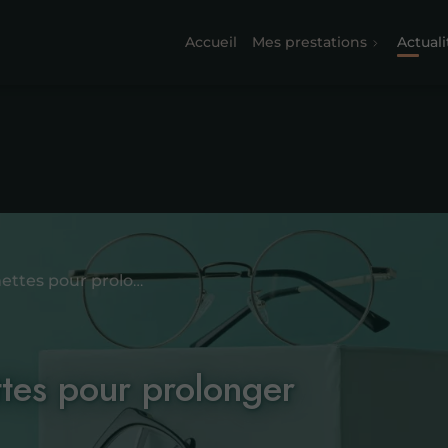
Accueil
Mes prestations
Actuali
Bien entretenir ses lunettes pour prolonger leur durée de vie
ttes pour prolonger