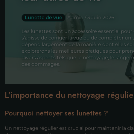
Lunette de vue
Admin / 3 Juin 2026
Les lunettes sont un accessoire essentiel pou
s'agisse de corriger la vue ou de compléter un 
dépend largement de la manière dont elles son
explorerons les meilleures pratiques pour pren
divers aspects tels que le nettoyage, le rangem
des dommages.
L'importance du nettoyage régulie
Pourquoi nettoyer ses lunettes ?
Un nettoyage régulier est crucial pour maintenir la clar