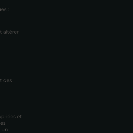
es :
 altérer
t des
opriées et
nes
t un