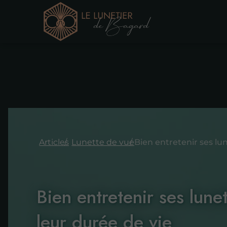
Articles
Lunette de vue
Bien entretenir ses lune
leur durée de vie