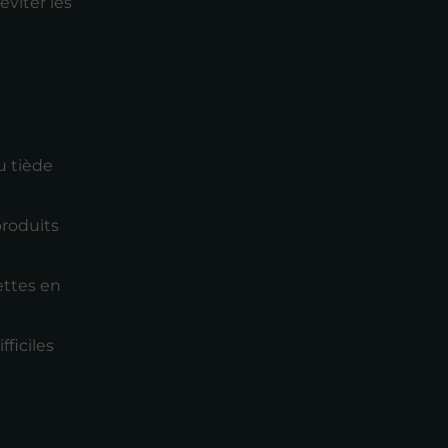
viter les
u tiède
produits
iettes en
ficiles