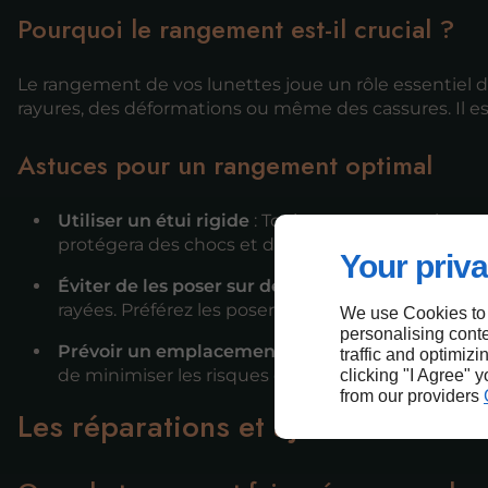
Pourquoi le rangement est-il crucial ?
Le rangement de vos lunettes joue un rôle essentiel 
rayures, des déformations ou même des cassures. Il e
Astuces pour un rangement optimal
Utiliser un étui rigide
: Toujours ranger vos lunett
protégera des chocs et des rayures.
Your priva
Éviter de les poser sur des surfaces
: Évitez de p
rayées. Préférez les poser sur un tissu doux ou dan
We use Cookies to
personalising conte
Prévoir un emplacement fixe
: Choisissez un end
traffic and optimizi
de minimiser les risques de perte ou d'endomm
clicking "I Agree" 
from our providers
Les réparations et ajustements