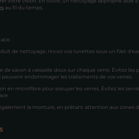
 votre vision. En outre, un nettoyage approprié aide à é
es
au fil du temps.
ace :
duit de nettoyage, rincez vos lunettes sous un filet d'ea
 de savon à vaisselle doux sur chaque verre. Évitez les 
 peuvent endommager les traitements de vos verres.
ffon en microfibre pour essuyer les verres. Évitez les serv
ace.
également la monture, en prêtant attention aux zones dif
s