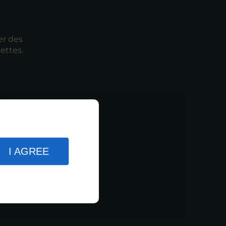
er des
ettes.
la les
vent être
I AGREE
es, afin