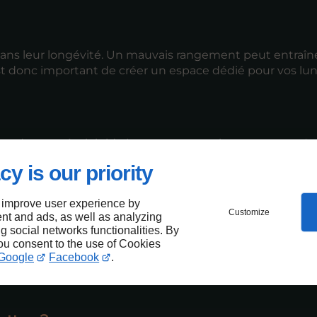
dans leur longévité. Un mauvais rangement peut entraîn
st donc important de créer un espace dédié pour vos lun
es dans un étui rigide lorsque vous ne les portez pas. Ce
cy is our priority
oser vos lunettes à l’envers sur des surfaces où elles peu
s leur étui.
 improve user experience by
Customize
nt and ads, as well as analyzing
roit spécifique dans votre maison pour ranger vos lunett
ng social networks functionalities. By
agement.
you consent to the use of Cookies
Google
Facebook
.