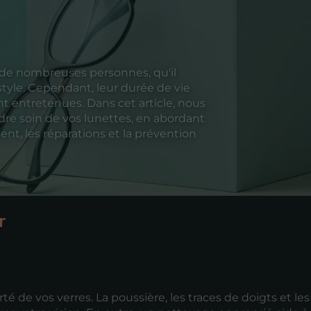
r de nombreuses personnes, qu'il
style. Cependant, leur durée de vie
t entretenues. Dans cet article, nous
dre soin de vos lunettes, en abordant
ent, les réparations et la prévention
r
té de vos verres. La poussière, les traces de doigts et les