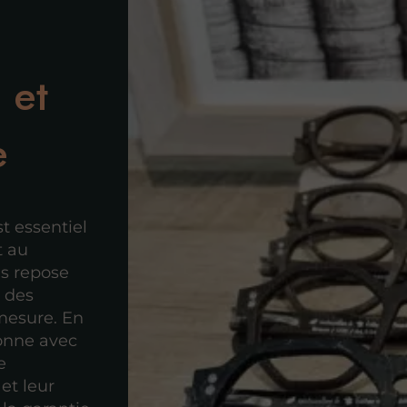
 et
e
t essentiel
t au
s repose
e des
mesure. En
ionne avec
e
 et leur