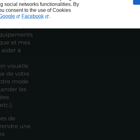
ng social networks functionalities. By
you consent to the use of Cookies
Google
Facebook
.
nduze va
'équipements
ique et mes
 aider à
on visuelle
se de votre
votre mode
ander les
iées
etc.).
ges de
prendre une
ès