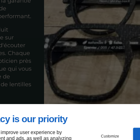
la garantie
 de
performant.
uit
e sur
d'écouter
tes. Chaque
pticien près
que qui vous
e de
de lentilles
cy is our priority
 improve user experience by
Customize
nt and ads, as well as analyzing