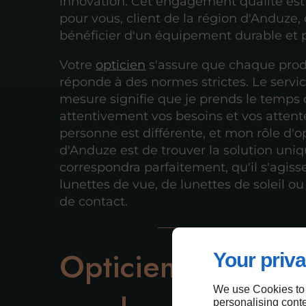
innovation. Cet engagement qualité est 
pour vous, client de la région d'Anduze,
bénéficier d'un équipement durable et 
Votre
opticien
s'assure que chaque prod
réponde à des normes strictes. Le servic
mesure signifie que je prends le temps 
attentivement vos besoins et vos atten
personne est différente, et mon rôle d'o
d'Anduze est de trouver la solution uni
correspondra parfaitement, qu'il s'agiss
lunettes de vue, de lunettes de soleil ou 
de contact.
Opticien qualifié
Your priva
We use Cookies to
personalising conte