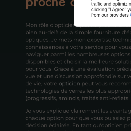
proche d'Anduze
traffic and optimizi
clicking "I Agree" 
from our providers
Mon rôle d'opticien qualifié proche d'A
bien au-delà de la simple fourniture d
optiques. Je mets mon expertise techn
connaissances à votre service pour vous
naviguer parmi les nombreuses options
disponibles et choisir la meilleure soluti
pour vous. Grâce à une évaluation préci
vue et une discussion approfondie sur 
de vie, votre
opticien
peut vous recomm
technologies de verres les plus appropr
(progressifs, amincis, traités anti-reflets, 
Je vous explique clairement les avanta
chaque option pour que vous puissiez 
décision éclairée. En tant qu'opticien pr