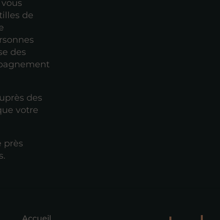
 vous
illes de
e
ersonnes
se des
ompagnement
auprès des
que votre
é près
s.
Accueil